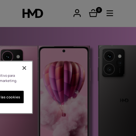
0
Artículos
tphones
itivo para
 marketing.
nos clásicos
 las cookies