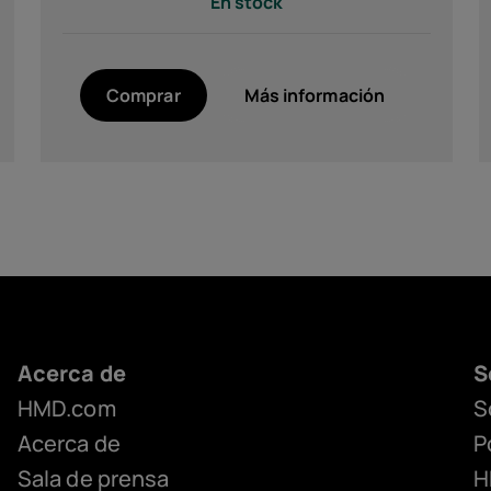
En stock
Comprar
Más información
HMD 2660 Flip Charging
HMD Fusion X1
Cradle
Acerca de
S
HMD.com
S
Acerca de
P
Sala de prensa
H