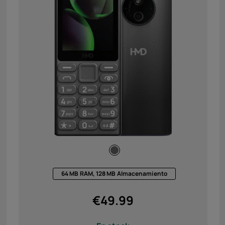
64 MB RAM, 128 MB Almacenamiento
€
49.99