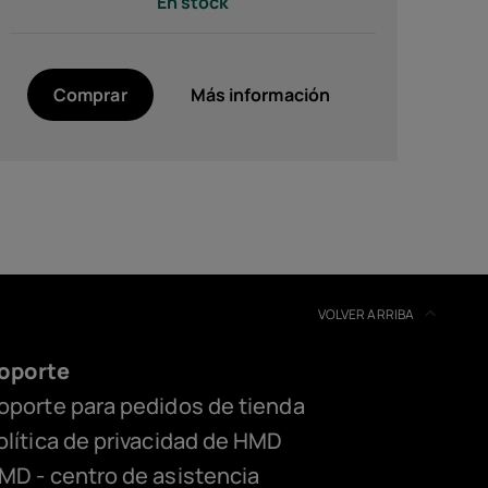
En stock
Comprar
Más información
HMD Pulse Icon Case
VOLVER ARRIBA
oporte
oporte para pedidos de tienda
olítica de privacidad de HMD
MD - centro de asistencia