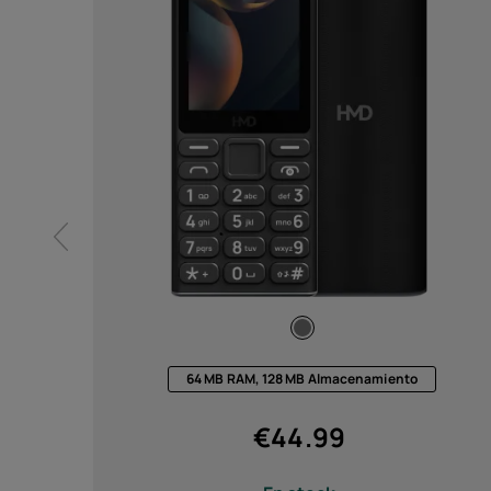
64 MB RAM, 128 MB Almacenamiento
€
44.99