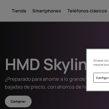
Tienda
Smartphones
Teléfonos clásicos
Mi cuenta
HMD Skyline
Al hacer cli
mejorar la n
¿Preparado para ahorrar a lo grande? Descub
Configur
Acerca de
bajadas de precio, con ahorros de hasta 230 €
Reciclaje de dispositivo
Comprar