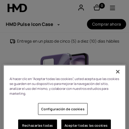
0
Artículos
Mi cuenta
HMD Pulse Icon Case
Comprar ahora
Smartphones
Entrega en un plazo de cinco (5) a diez (10) días hábiles
Teléfonos clásicos
Accesorios
Ofertas
Al hacer clic en “Aceptar todas las cookies”, usted acepta que las cookies
se guarden en su dispositivo para mejorar la navegación del sitio,
analizar el uso del mismo, y colaborar con nuestros estudios para
marketing.
Configuración de cookies
Rechazarlas todas
Aceptar todas las cookies