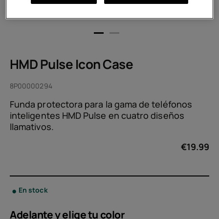
HMD Pulse Icon Case
8P00000294
Funda protectora para la gama de teléfonos
inteligentes HMD Pulse en cuatro diseños
llamativos.
€
19.99
En stock
Adelante y elige tu
color