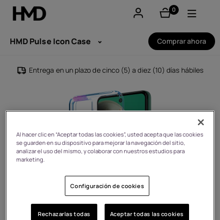
0
Artículos
Mi cuenta
HMD Pulse Icon Case
Comprar ahora
Smartphones
Entrega en un plazo de cinco (5) a diez (10) días hábiles
Teléfonos clásicos
Accesorios
Ofertas
Al hacer clic en “Aceptar todas las cookies”, usted acepta que las cookies
se guarden en su dispositivo para mejorar la navegación del sitio,
analizar el uso del mismo, y colaborar con nuestros estudios para
marketing.
Configuración de cookies
Rechazarlas todas
Aceptar todas las cookies