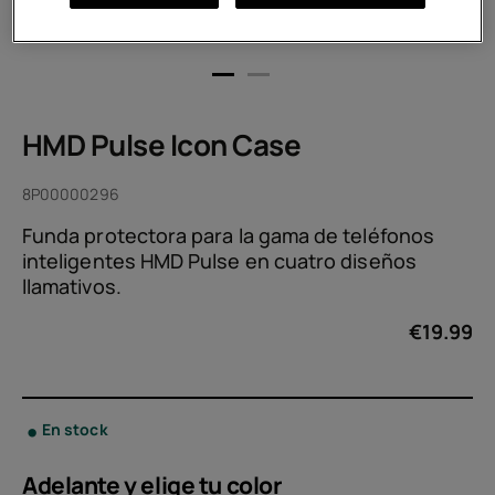
HMD Pulse Icon Case
8P00000296
Funda protectora para la gama de teléfonos
inteligentes HMD Pulse en cuatro diseños
llamativos.
€
19.99
En stock
Adelante y elige tu
color