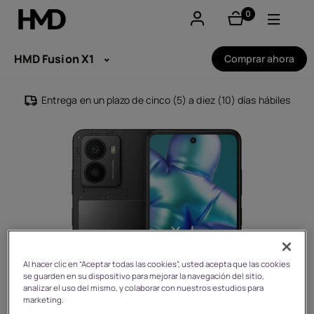
0
Artículos
Mi cuenta
HMD Fusion X1
Comprar ahora
Smartphones
Entrega en un plazo de cinco (5) a diez (10) días hábiles
Teléfonos clásicos
Accesorios
Ofertas
Al hacer clic en “Aceptar todas las cookies”, usted acepta que las cookies
se guarden en su dispositivo para mejorar la navegación del sitio,
analizar el uso del mismo, y colaborar con nuestros estudios para
marketing.