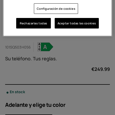
Configuración de cookies
Rechazarlas todas
Aceptar todas las cookies
HMD Fusion X1
101SQ503H056
Su teléfono. Tus reglas.
€
249.99
En stock
Adelante y elige tu
color