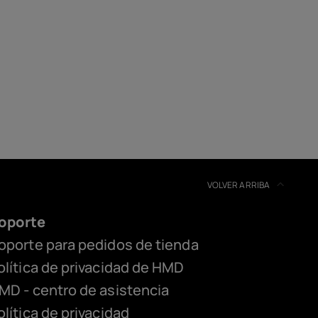
VOLVER ARRIBA
oporte
oporte para pedidos de tienda
olítica de privacidad de HMD
MD - centro de asistencia
olítica de privacidad