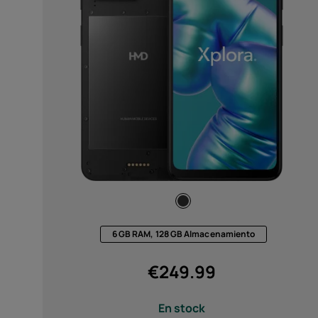
Autorreparación
Spain
Desde
Hasta
Carga
Compatibilidad con carga de
33 W (compatible con QC4.0 y
PD3.0 PPS), carga inalámbrica
6 GB RAM, 128 GB Almacenamiento
magnética de 15 W, carga
inalámbrica inversa de 5 W,
€
249.99
certificación Qi2 (1)
Compatible con carga de 33 W
En stock