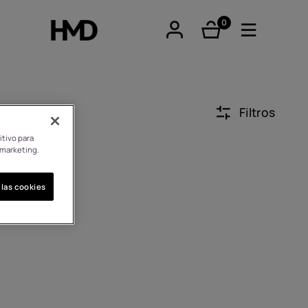
0
Artículos
Filtros
itivo para
tphones
 marketing.
 las cookies
nos clásicos