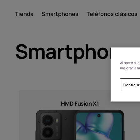
Tienda
Smartphones
Teléfonos clásicos
Mi cuenta
Smartphone
Al hacer cli
mejorar la n
Configur
Sort by
Acerca de
HMD Fusion X1
Reciclaje de dispositivo
Precio