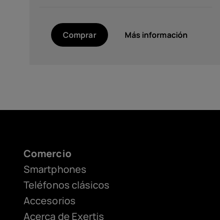
(PD y QC) (1)
Comprar
Más información
Color
Noir (1)
Twisted Black (1)
Resolución
Comercio
FHD+ 1080 x 2400 (1)
Smartphones
HD+ (720 x 1612) (1)
Teléfonos clásicos
Accesorios
Acerca de Exertis