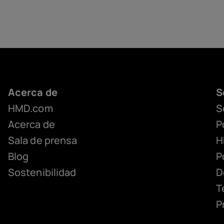
Acerca de
S
HMD.com
S
Acerca de
P
Sala de prensa
H
Blog
P
Sostenibilidad
D
T
P