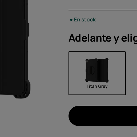
Acces
En stock
Ofert
Adelante y eli
Titan Grey