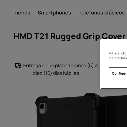
Tienda
Smartphones
Teléfonos clásicos
Mi cuenta
HMD T21 Rugged Grip Cover
Al hacer cli
mejorar la n
Entrega en un plazo de cinco (5) a
Dev
diez (10) días hábiles
Configur
Acerca de
Reciclaje de dispositivo