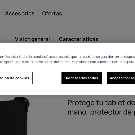
Accesorios
Ofertas
Visión general
Características
c en “Aceptar todas las cookies”, usted acepta que las cookies se guarden en su dispos
avegación del sitio, analizar el uso del mismo, y colaborar con nuestros estudios para
Smar
HMD T21 Ru
oluciones en 14 días por
cambio de opinión
ación de cookies
Rechazarlas todas
Aceptar todas
8P00000291
Teléfo
Protege tu tablet d
mano, protector de 
s