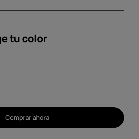
orios
as
ge tu
color
Comprar ahora