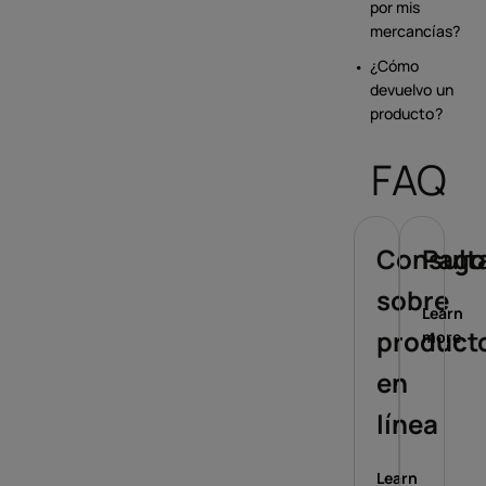
por mis
mercancías?
¿Cómo
devuelvo un
producto?
FAQ
Consult
Pago
sobre
Learn
product
more
en
línea
Learn