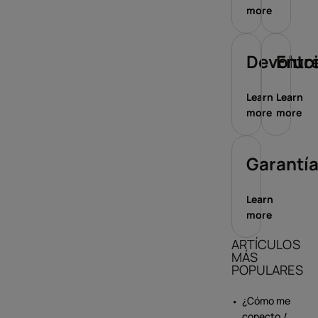
more
Devoluc
Entr
Learn
Learn
more
more
Garantí
Learn
more
ARTÍCULOS
MÁS
POPULARES
¿Cómo me
conecto /