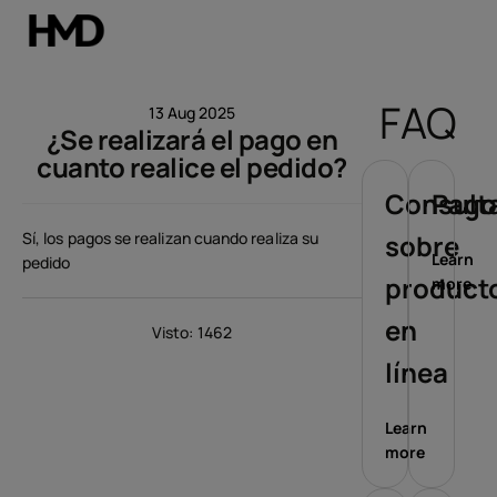
Mi cuenta
FAQ
13 Aug 2025
¿Se realizará el pago en
Smartphones
cuanto realice el pedido?
Teléfonos clásicos
Consult
Pago
Sí, los pagos se realizan cuando realiza su
sobre
Accesorios
Learn
pedido
product
more
Ofertas
en
Visto: 1462
línea
Learn
more