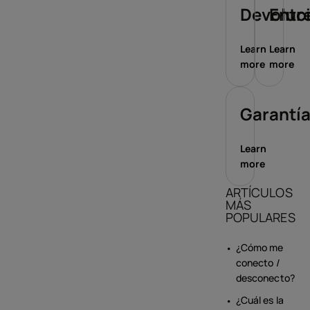
Devoluc
Entr
Learn
Learn
more
more
Garantí
Learn
more
ARTÍCULOS
MÁS
POPULARES
¿Cómo me
conecto /
desconecto?
¿Cuál es la