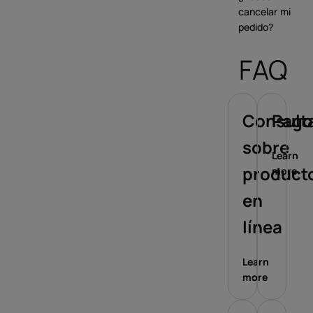
cancelar mi
pedido?
FAQ
Consult
Pago
sobre
Learn
product
more
en
línea
Learn
more