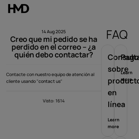
Mi cuenta
FAQ
14 Aug 2025
Creo que mi pedido se ha
Smartphones
perdido en el correo – ¿a
quién debo contactar?
Teléfonos clásicos
Consult
Pago
sobre
Accesorios
Learn
Contacte con nuestro equipo de atención al
product
more
cliente usando "
contact us
"
Ofertas
en
Visto: 1614
línea
Learn
more