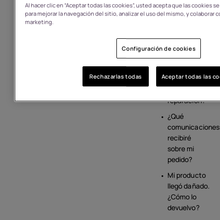
Al hacer clic en “Aceptar todas las cookies”, usted acepta que las cookies s
garantía de
para mejorar la navegación del sitio, analizar el uso del mismo, y colaborar
un producto
marketing.
que he
comprado en
Configuración de cookies
HMD?
¿Cuáles son
Rechazarlas todas
Aceptar todas las c
sus opciones
de
reparación?
¿Qué
comunicaciones
recibiré
sobre mi
pedido?
Mi producto
llegó dañado.
¿Cómo lo
devuelvo?