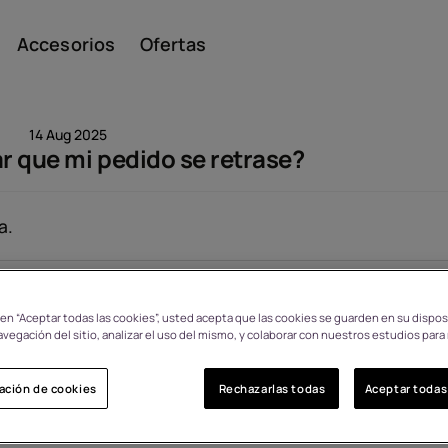
Accesorios
Ofertas
14 Aug 2025
ar que mi pedido se retrase?
Smar
a.
Visto: 1583
Teléfo
c en “Aceptar todas las cookies”, usted acepta que las cookies se guarden en su dispos
avegación del sitio, analizar el uso del mismo, y colaborar con nuestros estudios para
s
ación de cookies
Rechazarlas todas
Aceptar todas