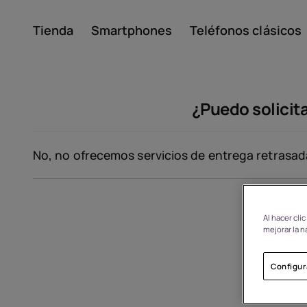
Tienda
Smartphones
Teléfonos clásicos
Mi cuenta
¿Puedo solicit
No, no ofrecemos servicios de entrega retrasad
Al hacer cli
Acerca de
mejorar la n
Reciclaje de dispositivo
Configur