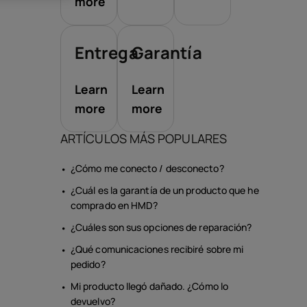
orios
more
as
Entrega
Garantía
Learn
Learn
more
more
ARTÍCULOS MÁS POPULARES
¿Cómo me conecto / desconecto?
¿Cuál es la garantía de un producto que he
comprado en HMD?
¿Cuáles son sus opciones de reparación?
¿Qué comunicaciones recibiré sobre mi
pedido?
Mi producto llegó dañado. ¿Cómo lo
devuelvo?