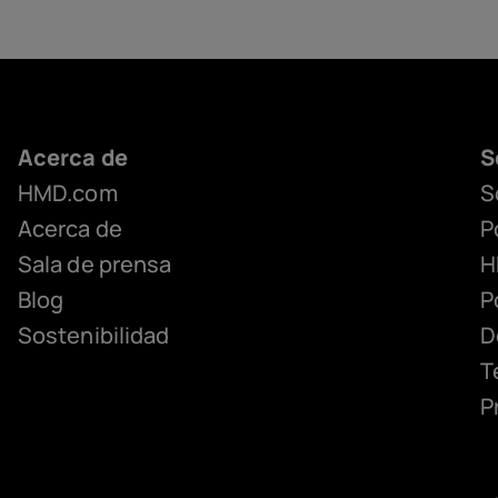
Acerca de
S
HMD.com
S
Acerca de
P
Sala de prensa
H
Blog
P
Sostenibilidad
D
T
P