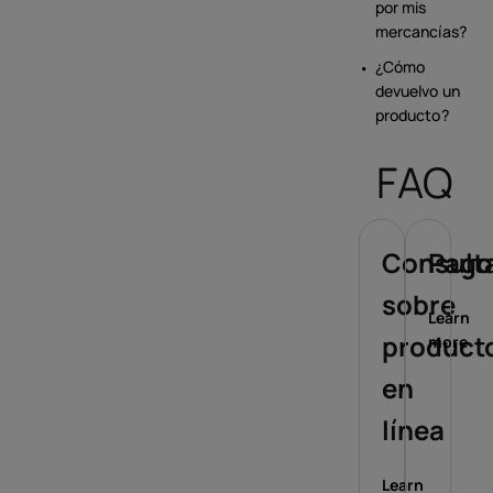
por mis
mercancías?
¿Cómo
devuelvo un
producto?
FAQ
Consult
Pago
sobre
Learn
product
more
en
línea
Learn