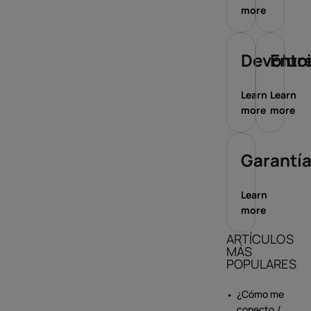
more
Devoluc
Entr
Learn
Learn
more
more
Garantí
Learn
more
ARTÍCULOS
MÁS
POPULARES
¿Cómo me
conecto /