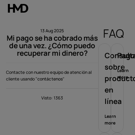
Mi cuenta
FAQ
13 Aug 2025
Mi pago se ha cobrado más
Smartphones
de una vez. ¿Cómo puedo
recuperar mi dinero?
Teléfonos clásicos
Consult
Pago
sobre
Accesorios
Learn
Contacte con nuestro equipo de atención al
product
more
cliente usando "
contáctenos
"
Ofertas
en
Visto: 1363
línea
Learn
more