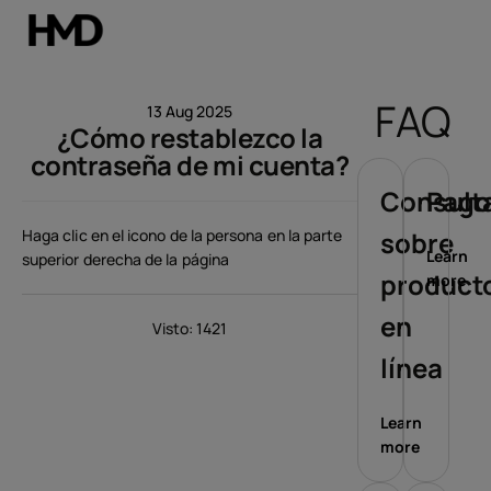
Mi cuenta
FAQ
13 Aug 2025
¿Cómo restablezco la
Smartphones
contraseña de mi cuenta?
Teléfonos clásicos
Consult
Pago
Haga clic en el icono de la persona en la parte
sobre
Accesorios
Learn
superior derecha de la página
product
more
Ofertas
en
Visto: 1421
línea
Learn
more