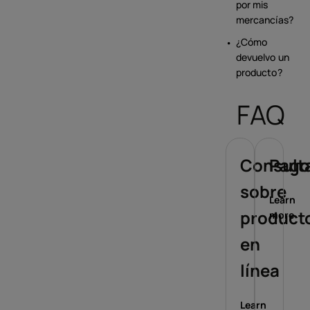
por mis
mercancías?
¿Cómo
devuelvo un
producto?
FAQ
Consult
Pago
sobre
Learn
product
more
en
línea
Learn