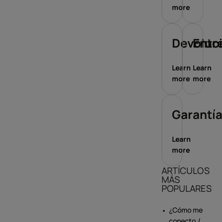
more
Devoluc
Entr
Learn
Learn
more
more
Garantí
Learn
more
ARTÍCULOS
MÁS
POPULARES
¿Cómo me
conecto /