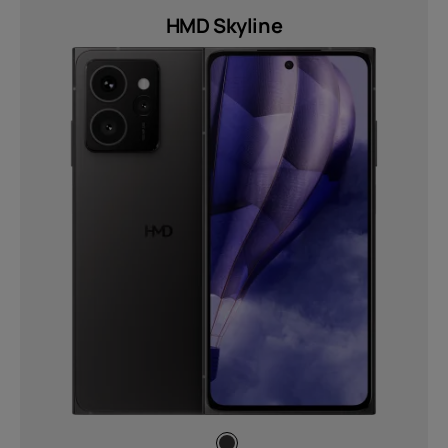
HD+ (720 x 1612) (1)
HMD Skyline
Enviar