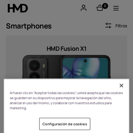
0
Artículos
Mi cuenta
Smartphones
Filtros
Smartphones
Sort by
HMD Fusion X1
Teléfonos clásicos
Accesorios
Ofertas
Precio
Al hacer clic en “Aceptar todas las cookies”, usted acepta que las cookies
se guarden en su dispositivo para mejorar la navegación del sitio,
analizar el uso del mismo, y colaborar con nuestros estudios para
marketing.
Desde
Hasta
Configuración de cookies