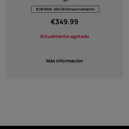
8 GB RAM, 256 GB Almacenamiento
€
349.99
Actualmente agotado
Acerca de
Más información
Reciclaje de dispositivos
Autorreparación
Spain