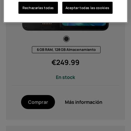
Carga
Rechazarlas todas
Aceptar todas las cookies
Compatibilidad con carga de 33 W
(compatible con QC4.0 y PD3.0 PPS),
carga inalámbrica magnética de 15 W,
carga inalámbrica inversa de 5 W,
certificación Qi2 (1)
Compatible con carga de 33 W
6 GB RAM, 128 GB Almacenamiento
(PD y QC) (1)
€
249.99
Color
En stock
Noir (1)
Twisted Black (1)
Comprar
Más información
Resolución
FHD+ 1080 x 2400 (1)